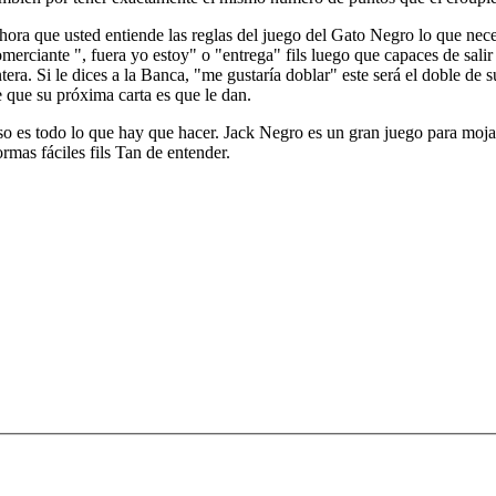
ora que usted entiende las reglas del juego del Gato Negro lo que neces
merciante ", fuera yo estoy" o "entrega" fils luego que capaces de sali
tera. Si le dices a la Banca, "me gustaría doblar" este será el doble d
 que su próxima carta es que le dan.
o es todo lo que hay que hacer. Jack Negro es un gran juego para mojar
rmas fáciles fils Tan de entender.