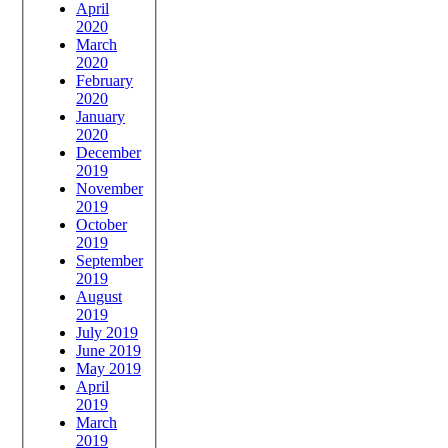
April
2020
March
2020
February
2020
January
2020
December
2019
November
2019
October
2019
September
2019
August
2019
July 2019
June 2019
May 2019
April
2019
March
2019