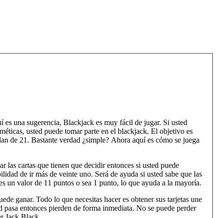
 es una sugerencia, Blackjack es muy fácil de jugar. Si usted
méticas, usted puede tomar parte en el blackjack. El objetivo es
dan de 21. Bastante verdad ¿simple? Ahora aquí es cómo se juega
ar las cartas que tienen que decidir entonces si usted puede
abilidad de ir más de veinte uno. Será de ayuda si usted sabe que las
e es un valor de 11 puntos o sea 1 punto, lo que ayuda a la mayoría.
ede ganar. Todo lo que necesitas hacer es obtener sus tarjetas une
ed pasa entonces pierden de forma inmediata. No se puede perder
r Jack Black.