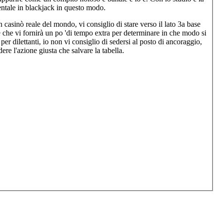
mentale in blackjack in questo modo.
 casinò reale del mondo, vi consiglio di stare verso il lato 3a base
 è che vi fornirà un po 'di tempo extra per determinare in che modo si
 dilettanti, io non vi consiglio di sedersi al posto di ancoraggio,
re l'azione giusta che salvare la tabella.