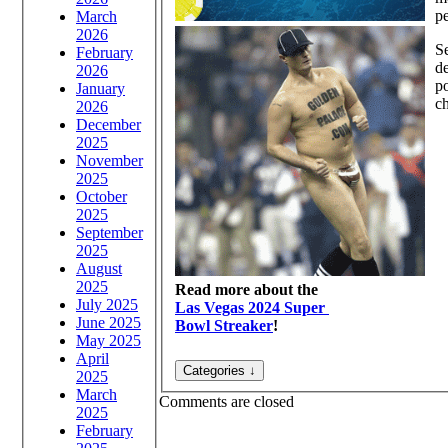
pe
March
2026
Se
February
de
2026
po
January
ch
2026
December
2025
November
2025
October
2025
September
2025
August
2025
Read more about the
July 2025
Las Vegas 2024 Super
June 2025
Bowl Streaker
!
May 2025
April
2025
March
Comments are closed
2025
February