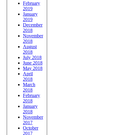
February
2019
January
2019
December
2018
November
2018
August
2018
July 2018
June 2018
May 2018
April
2018
March
2018
February
2018
January
2018
November
2017
October
2017