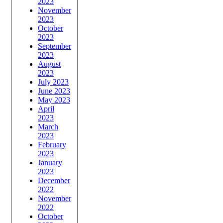
2023
November
2023
October
2023
September
2023
August
2023
July 2023
June 2023
May 2023
April
2023
March
2023
February
2023
January
2023
December
2022
November
2022
October