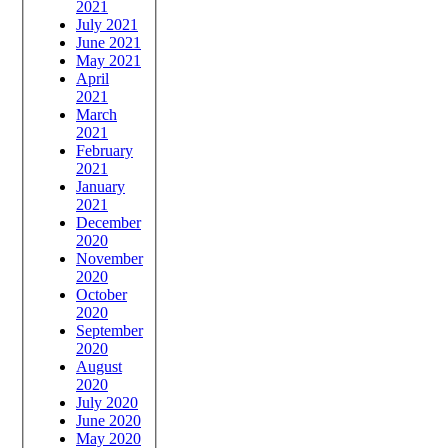
2021
July 2021
June 2021
May 2021
April
2021
March
2021
February
2021
January
2021
December
2020
November
2020
October
2020
September
2020
August
2020
July 2020
June 2020
May 2020