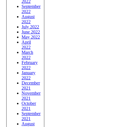
2022
September
2022
August
2022
July 2022
June 2022
May 2022
April
2022
March
2022
February
2022
January
2022
December
2021
November
2021
October
2021
September
2021
August