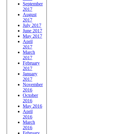
September
2017
August
2017
July 2017
June 2017
May 2017
April
2017
March
2017
February
2017
January
2017
November
2016
October
2016
May 2016
April
2016
March
2016
February