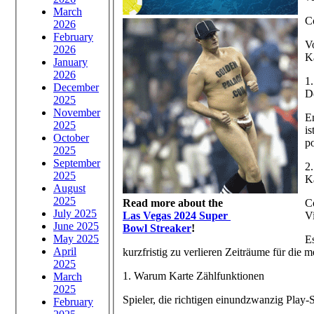
March
Co
2026
February
V
2026
K
January
2026
1.
December
D
2025
November
En
2025
is
October
po
2025
September
2.
2025
K
August
2025
Read more about the
Co
July 2025
Las Vegas 2024 Super
Vi
June 2025
Bowl Streaker
!
May 2025
E
April
kurzfristig zu verlieren Zeiträume für die 
2025
1. Warum Karte Zählfunktionen
March
2025
Spieler, die richtigen einundzwanzig Play-
February