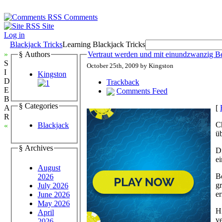
Comments
Site
Log in
Blackjack Tricks
Learning Blackjack Tricks
»
§ Authors
Vertraut werden und mit einundzwanzig B
S
October 25th, 2009 by Kingston
I
Kingston
D
Trackback
E
Comments Feed
B
§ Categories
[
A
R
Ch
Blackjack
«
üb
§ Archives
Di
ei
August
Be
2026
gr
July 2026
er
June 2026
May 2026
Hi
April
v
2026