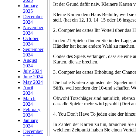
2025
Ist der Grund dafür naiv. Kleinere Karten
January
2025
Kleine Karten dem Haus Beihilfe, weil sie
December
steif, (hat ein 12, 13, 14, 15 oder 16 insge
2024
November
2. Compter les cartes Ihr Vorteil über das 
2024
October
In den 21 Spielen finden Sie in der Lage, a
2024
Händler hat keine andere Wahl zu machen, ab
September
2024
Codes des Spiels verlangen, dass sie eine a
August
Karten, die sie brechen.
2024
July 2024
3. Compter les cartes Erhöhung der Chanc
June 2024
May 2024
Die hohe Karten zugunsten der Spieler nich
April
Stiffs, weil sondern der 10-und schaffen W
2024
Obwohl Totschläger sind natürlich, ebenso 
March
dass die Spieler mehr wird gezahlt (Drei au
2024
February
4. You Don't Have To jeden eine der hinz
2024
January
In Zahlen der Karten zu tun, brauchen Sie 
2024
welchem Zeitpunkt haben Sie einen Vorteil
December