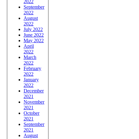
2022
September
2022
August
2022
July 2022
June 2022
May 2022
April
2022
March
2022
February
2022
January
2022
December
2021
November
2021
October
2021
September
2021
August