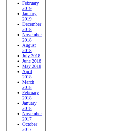
February
2019
January
2019
December
2018
November
2018
August
2018
July 2018
June 2018
May 2018
April
2018
March
2018
February
2018
January
2018
November
2017
October
2017