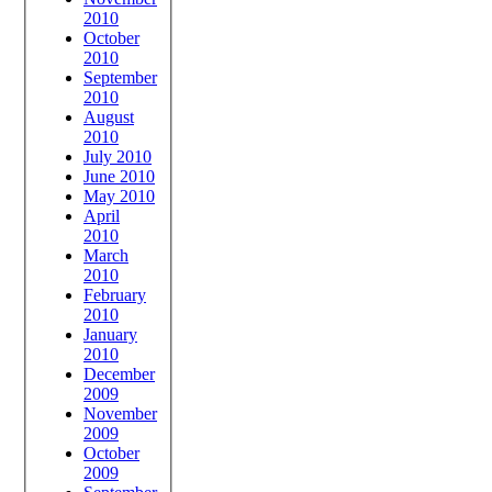
2010
October
2010
September
2010
August
2010
July 2010
June 2010
May 2010
April
2010
March
2010
February
2010
January
2010
December
2009
November
2009
October
2009