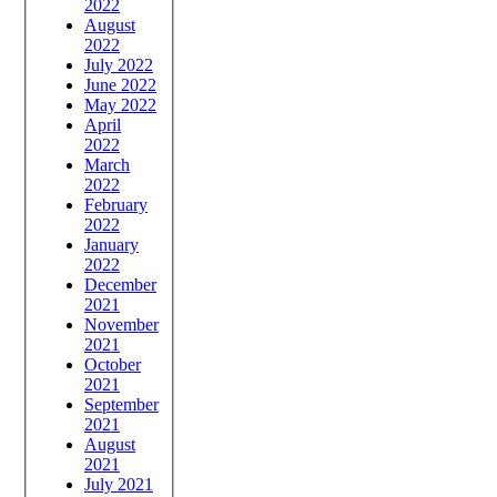
2022
August
2022
July 2022
June 2022
May 2022
April
2022
March
2022
February
2022
January
2022
December
2021
November
2021
October
2021
September
2021
August
2021
July 2021