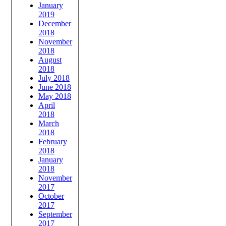
January
2019
December
2018
November
2018
August
2018
July 2018
June 2018
May 2018
April
2018
March
2018
February
2018
January
2018
November
2017
October
2017
September
2017