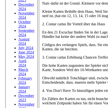
2025
Naiv dafür ist der Grund. Kleinere vor de
December
2024
Kleine Karten Beihilfe dem Haus, Weil Si
November
steif ist, (hat ein 12, 13, 14, 15 oder 16 in
2024
October
2. Contar cartas Ihr Vorteil über das Haus
2024
September
En den 21 Escuchar finden Sie in der Lage, 
2024
Händler hat keine der andere Wahl zu machen
August
2024
Códigos des verlangen Spiels, dass. Sie ein
July 2024
Karten, die sie brechen.
June 2024
May 2024
3. Contar cartas Erhöhung Chancen Treff
April
2024
Die hohe Karten zugunsten der Spieler nich
March
Karte, Sondern Weil der 10-Wertkarten und
2024
Obwohl natürlich Totschläger sind, zwische
February
Entscheidende, dass. mueren mehr Spieler 
2024
January
4. You Don't Have To hinzufügen jeden ei
2024
December
En Zählen der Karten zu tun, nicht brauch
2023
welchem Zeitpunkt haben Sie für einen Vor
November