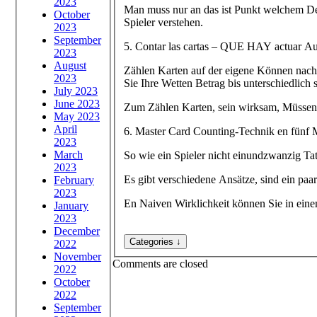
2023
Man muss nur an das ist Punkt welchem Dec
October
Spieler verstehen.
2023
September
5. Contar las cartas – QUE HAY actuar Auf
2023
August
Zählen Karten auf der eigene Können nac
2023
Sie Ihre Wetten Betrag bis unterschiedlich
July 2023
June 2023
Zum Zählen Karten, sein wirksam, Müssen 
May 2023
April
6. Master Card Counting-Technik en fünf 
2023
March
So wie ein Spieler nicht einundzwanzig Ta
2023
Es gibt verschiedene Ansätze, sind ein paa
February
2023
En Naiven Wirklichkeit können Sie in ein
January
2023
December
2022
November
Comments are closed
2022
October
2022
September