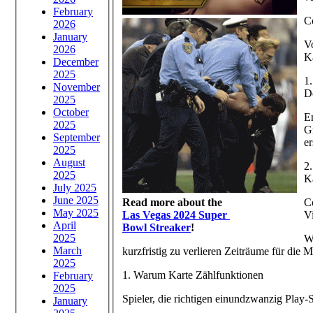
February
Co
2026
January
V
2026
K
December
2025
1.
November
D
2025
October
En
2025
Gr
September
er
2025
August
2.
2025
K
July 2025
June 2025
Read more about the
Co
May 2025
Las Vegas 2024 Super
Vi
April
Bowl Streaker
!
2025
W
March
kurzfristig zu verlieren Zeiträume für die 
2025
1. Warum Karte Zählfunktionen
February
2025
Spieler, die richtigen einundzwanzig Play-
January