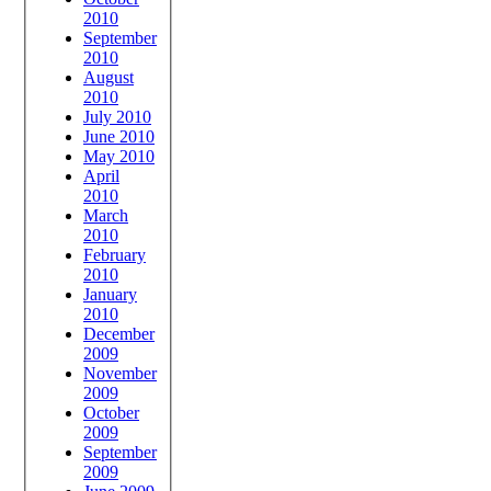
2010
September
2010
August
2010
July 2010
June 2010
May 2010
April
2010
March
2010
February
2010
January
2010
December
2009
November
2009
October
2009
September
2009