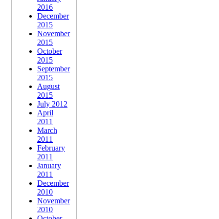
2016
December
2015
November
2015
October
2015
September
2015
August
2015
July 2012
April
2011
March
2011
February
2011
January
2011
December
2010
November
2010
October