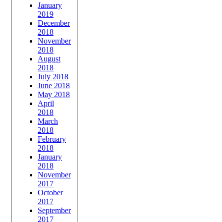
January
2019
December
2018
November
2018
August
2018
July 2018
June 2018
May 2018
April
2018
March
2018
February
2018
January
2018
November
2017
October
2017
September
2017