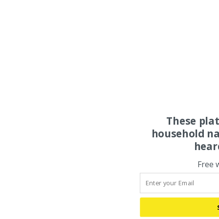
These pla
household na
hear
Free 