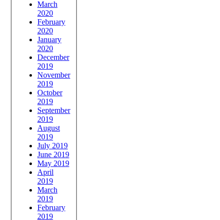
March
2020
February
2020
January
2020
December
2019
November
2019
October
2019
September
2019
August
2019
July 2019
June 2019
May 2019
April
2019
March
2019
February
2019