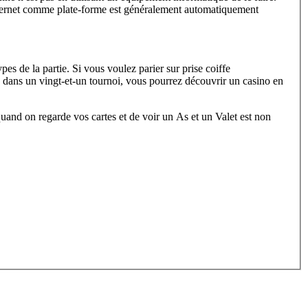
l'Internet comme plate-forme est généralement automatiquement
s de la partie. Si vous voulez parier sur prise coiffe
eb dans un vingt-et-un tournoi, vous pourrez découvrir un casino en
uand on regarde vos cartes et de voir un As et un Valet est non