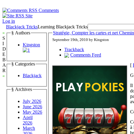
Comments
Site
Log in
Blackjack Tricks
Learning Blackjack Tricks
»
§ Authors
Stratégie, Compter les cartes et net Chemin
S
September 19th, 2010 by Kingston
I
Kingston
D
Trackback
E
Comments Feed
B
§ Categories
[
A
R
G
Blackjack
«
Il
§ Archives
do
pa
July 2026
av
June 2026
Co
May 2026
April
Co
2026
à 
March
br
2026