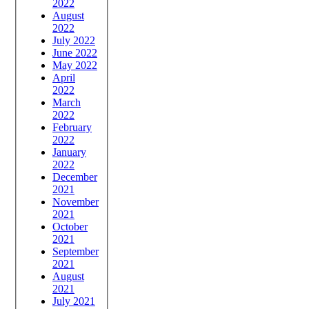
2022
August
2022
July 2022
June 2022
May 2022
April
2022
March
2022
February
2022
January
2022
December
2021
November
2021
October
2021
September
2021
August
2021
July 2021