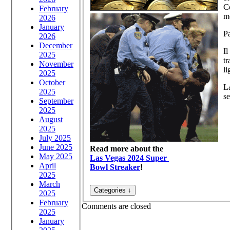
Co
February
m
2026
January
Pa
2026
December
Il
2025
tr
November
li
2025
October
La
2025
se
September
2025
August
2025
July 2025
June 2025
Read more about the
May 2025
Las Vegas 2024 Super
April
Bowl Streaker
!
2025
March
2025
February
Comments are closed
2025
January