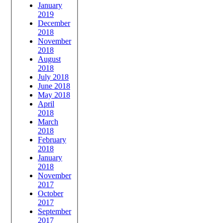
January
2019
December
2018
November
2018
August
2018
July 2018
June 2018
May 2018
April
2018
March
2018
February
2018
January
2018
November
2017
October
2017
September
2017